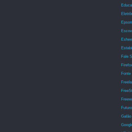
Educa
Eletrô
Epson
Escov
Eshee
Estabi
Fale 
Firefo
Fonte 
Freela
FreeSt
Freew
Futuro
Galão 
Googl