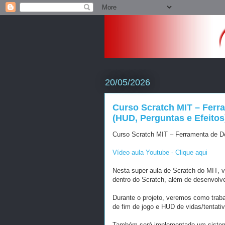
20/05/2026
Curso Scratch MIT – Fer
(HUD, Perguntas e Efeitos
Curso Scratch MIT – Ferramenta de D
Vídeo aula Youtube - Clique aqui
Nesta super aula de Scratch do MIT, v
dentro do Scratch, além de desenvolv
Durante o projeto, veremos como traba
de fim de jogo e HUD de vidas/tentati
Também será implementado um sistema 