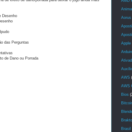
AMD 
Anima
e Desenho
Aorus
Desenho
Aposti
lpudo
Aposti
ão das Perguntas
Apple
Ardui
ntativas
to de Dano ou Porrada
Ativad
Auxíl
AWS
AWS C
Bios
(
Bitcoi
Blend
Brakt
Brasil