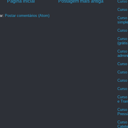
Página inicial
Postagem mais antiga
Curso
Curso 
ar:
Postar comentários (Atom)
Curso
simpl
Curso
Curso
(grátis
Curso
admini
Curso 
Curso 
Curso 
Curso 
Curso
e Tran
Curso 
Pressã
Curso
Catete