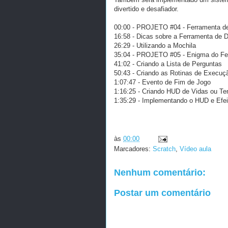
divertido e desafiador.
00:00 - PROJETO #04 - Ferramenta d
16:58 - Dicas sobre a Ferramenta de 
26:29 - Utilizando a Mochila
35:04 - PROJETO #05 - Enigma do Fe
41:02 - Criando a Lista de Perguntas
50:43 - Criando as Rotinas de Execuç
1:07:47 - Evento de Fim de Jogo
1:16:25 - Criando HUD de Vidas ou Te
1:35:29 - Implementando o HUD e Efei
às
00:00
Marcadores:
Scratch
,
Vídeo aula
Nenhum comentário:
Postar um comentário