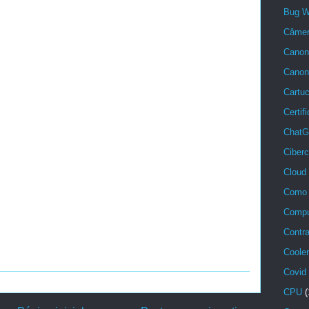
Bug W
Câmera
Canon 
Cano
Cartu
Certif
ChatG
Ciber
Cloud
Como 
Compu
Contra
Cooler
Covid
CPU
(