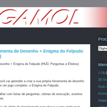
Proc
ramenta de Desenho + Enigma do Felpudo
)
esenho + Enigma do Felpudo (HUD, Perguntas e Efeitos)
Menu
1 Gb
(
3D St
ocê vai aprender a criar a sua própria ferramenta de desenho
er um jogo completo: o Enigma do Felpudo.
Ação 
Active
lhar com listas de perguntas, rotinas de execução, eventos
vas.
Adapta
de efeito de dano/porrada para deixar o jogo ainda mais