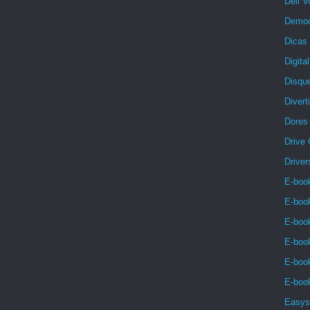
Dell V
Democ
Dicas 
Digita
Disqu
Divert
Dores
Drive
Driver
E-book
E-boo
E-book
E-book
E-book
E-book
Easys