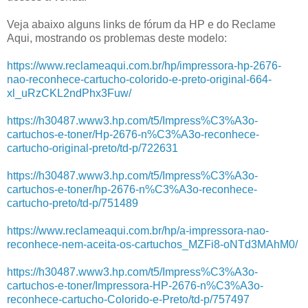
Veja abaixo alguns links de fórum da HP e do Reclame
Aqui, mostrando os problemas deste modelo:
https://www.reclameaqui.com.br/hp/impressora-hp-2676-
nao-reconhece-cartucho-colorido-e-preto-original-664-
xl_uRzCKL2ndPhx3Fuw/
https://h30487.www3.hp.com/t5/Impress%C3%A3o-
cartuchos-e-toner/Hp-2676-n%C3%A3o-reconhece-
cartucho-original-preto/td-p/722631
https://h30487.www3.hp.com/t5/Impress%C3%A3o-
cartuchos-e-toner/hp-2676-n%C3%A3o-reconhece-
cartucho-preto/td-p/751489
https://www.reclameaqui.com.br/hp/a-impressora-nao-
reconhece-nem-aceita-os-cartuchos_MZFi8-oNTd3MAhM0/
https://h30487.www3.hp.com/t5/Impress%C3%A3o-
cartuchos-e-toner/Impressora-HP-2676-n%C3%A3o-
reconhece-cartucho-Colorido-e-Preto/td-p/757497