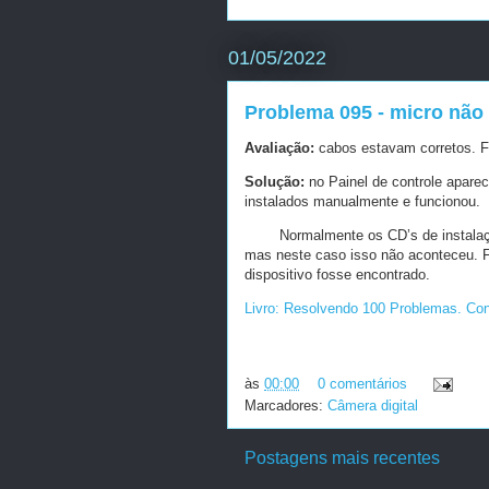
01/05/2022
Problema 095 - micro não 
Avaliação:
cabos estavam corretos. Fo
Solução:
no Painel de controle apare
instalados manualmente e funcionou.
Normalmente os CD’s de instalaç
mas neste caso isso não aconteceu. F
dispositivo fosse encontrado.
Livro: Resolvendo 100 Problemas. Co
às
00:00
0 comentários
Marcadores:
Câmera digital
Postagens mais recentes