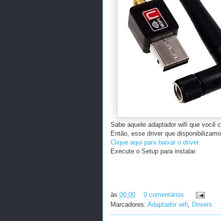
Sabe aquele adaptador wifi que você 
Então, esse driver que disponibilizam
Clique aqui para baixar o driver.
Execute o Setup para instalar.
às
00:00
0 comentários
Marcadores:
Adaptador wifi
,
Drivers