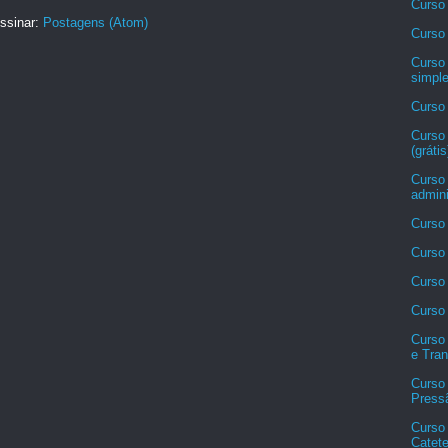
Curso
ssinar:
Postagens (Atom)
Curso 
Curso
simpl
Curso
Curso
(grátis
Curso
admini
Curso 
Curso 
Curso 
Curso 
Curso
e Tran
Curso 
Pressã
Curso
Catete