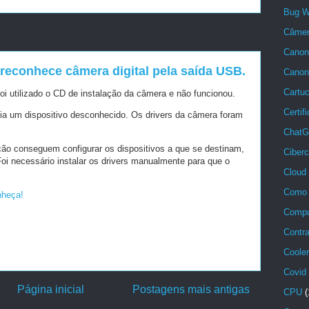
Bug W
Câmera
Canon 
reconhece câmera digital pela saída USB.
Cano
Cartu
i utilizado o CD de instalação da câmera e não funcionou.
Certif
cia um dispositivo desconhecido. Os drivers da câmera foram
ChatG
ão conseguem configurar os dispositivos a que se destinam,
Ciber
oi necessário instalar os drivers manualmente para que o
Cloud
Como 
nheça!
Compu
Contra
Cooler
Covid
Página inicial
Postagens mais antigas
CPU
(