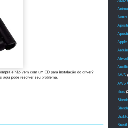
AMD 
Anima
Aorus
Aposti
Aposti
Apple
Ardui
Ativad
Auxíl
compra e não vem com um CD para instalação do driver?
AWS
os aqui pode resolver seu problema.
AWS C
Bios
(
Bitcoi
Blend
Brakt
Brasil