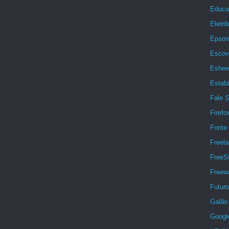
Educa
Eletrô
Epson
Escov
Eshee
Estabi
Fale 
Firefo
Fonte 
Freela
FreeSt
Freew
Futuro
Galão 
Googl