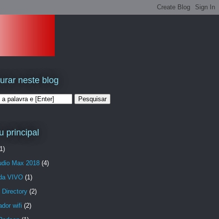
urar neste blog
 principal
1)
udio Max 2018
(4)
da VIVO
(1)
 Directory
(2)
dor wifi
(2)