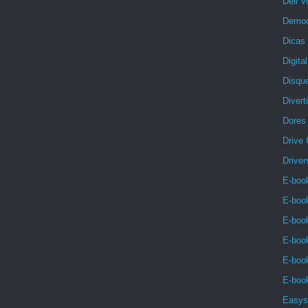
Dell V
Democ
Dicas 
Digita
Disqu
Divert
Dores
Drive
Driver
E-book
E-boo
E-book
E-book
E-book
E-book
Easys