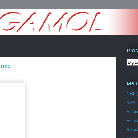
Proc
érico
Menu
1 Gb
(
3D St
Ação 
Active
Adapta