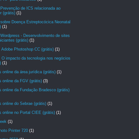
 Prevenção de ICS relacionada ao
r (grátis)
(1)
 sobre Doença Estreptocócica Neonatal
)
(1)
 Wordpress - Desenvolvimento de sites
niciantes (grátis)
(1)
: Adobe Photoshop CC (grátis)
(1)
 O impacto da tecnologia nos negócios
)
(1)
 online da área jurídica (grátis)
(1)
 online da FGV (grátis)
(3)
 online da Fundação Bradesco (grátis)
 online do Sebrae (grátis)
(1)
 online no Portal CIEE (grátis)
(1)
eek
(1)
hoto Printer 720
(1)