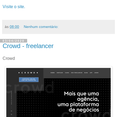
Visite o site.
às
08:00
Nenhum comentário:
03/04/2020
Crowd - freelancer
Crowd