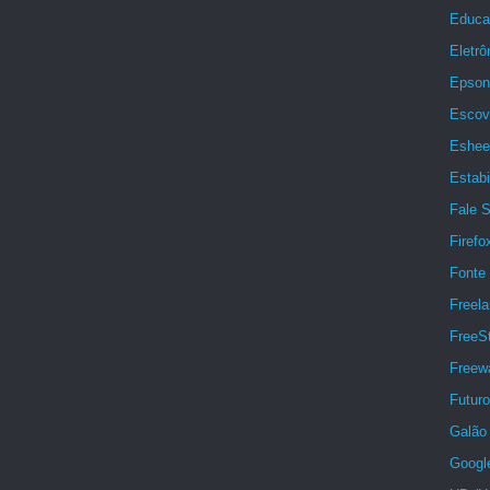
Educa
Eletrô
Epson
Escov
Eshee
Estabi
Fale 
Firefo
Fonte 
Freela
FreeSt
Freew
Futuro
Galão 
Googl