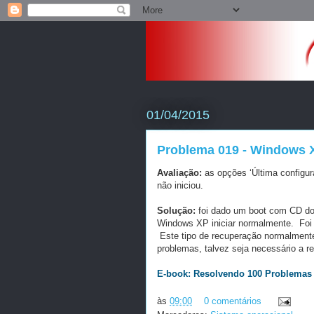
01/04/2015
Problema 019 - Windows X
Avaliação:
as opções ‘Última configu
não iniciou.
Solução:
foi dado um boot com CD do 
Windows XP iniciar normalmente. Foi u
Este tipo de recuperação normalmente
problemas, talvez seja necessário a re
E-book: Resolvendo 100 Problemas 
às
09:00
0 comentários