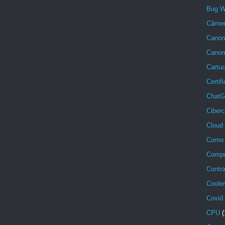
Bug W
Câmera
Canon 
Cano
Cartu
Certif
ChatG
Ciber
Cloud
Como 
Compu
Contra
Cooler
Covid
CPU
(