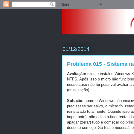
01/12/2014
Problema 015 - Sistema nã
Avaliação:
cliente instalou Windows
NTFS. Após isso o micro
não funciono
nesse caso não foi possível avaliar a
(atualização)
.
Solução:
como o Windows não iniciava
precisasse ser salvo, o
micro foi zer
reinstalado
totalmente.
Quando isso ac
importante), não adianta ficar tentand
apagar
(zerar) tudo e começar do prin
desde o começo. Se fosse
necessário