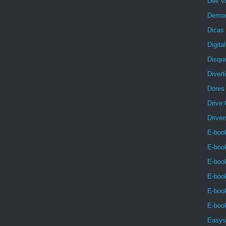
Dell V
Democ
Dicas 
Digita
Disqu
Divert
Dores
Drive
Driver
E-book
E-boo
E-book
E-book
E-book
E-book
Easys