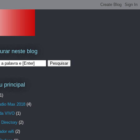
urar neste blog
 principal
1)
udio Max 2018
(4)
da VIVO
(1)
 Directory
(2)
dor wifi
(2)