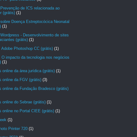
 Prevenção de ICS relacionada ao
r (grátis)
(1)
 sobre Doença Estreptocócica Neonatal
)
(1)
 Wordpress - Desenvolvimento de sites
niciantes (grátis)
(1)
: Adobe Photoshop CC (grátis)
(1)
 O impacto da tecnologia nos negócios
)
(1)
 online da área jurídica (grátis)
(1)
 online da FGV (grátis)
(3)
 online da Fundação Bradesco (grátis)
 online do Sebrae (grátis)
(1)
 online no Portal CIEE (grátis)
(1)
eek
(1)
hoto Printer 720
(1)