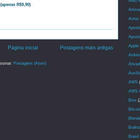
AMD 
(apenas R$9,90)
Anima
Aorus
Aposti
Aposti
Apple
Página inicial
Postagens mais antigas
Ardui
ssinar:
Postagens (Atom)
Ativad
Auxíl
AWS
AWS C
Bios
(
Bitcoi
Blend
Brakt
Brasil