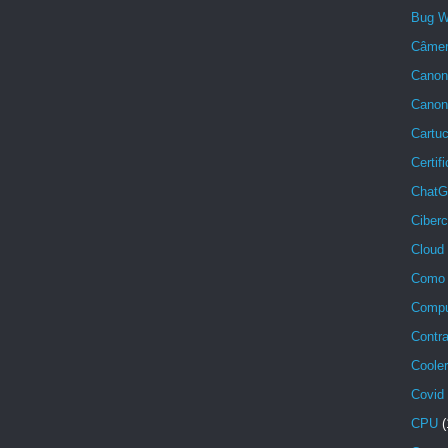
Bug W
Câmera
Canon 
Cano
Cartu
Certif
ChatG
Ciber
Cloud
Como 
Compu
Contra
Cooler
Covid
CPU
(