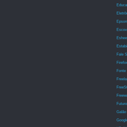
Educa
Eletrô
Epson
Escov
Eshee
Estabi
Fale 
Firefo
Fonte 
Freela
FreeSt
Freew
Futuro
Galão 
Googl